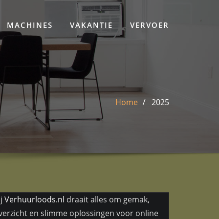
MACHINES
VAKANTIE
VERVOER
Home
2025
ij
Verhuurloods.nl
draait alles om gemak,
verzicht en slimme oplossingen voor online