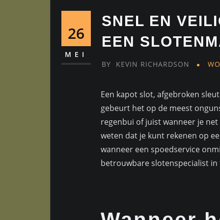
SNEL EN VEI
26
EEN SLOTENM
MEI
BY
KEVIN RICHARDSON
WO
Een kapot slot, afgebroken sleut
gebeurt het op de meest onguns
regenbui of juist wanneer je net h
weten dat je kunt rekenen op e
wanneer een spoedservice onmis
betrouwbare slotenspecialist in 
Wanneer h