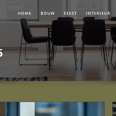
HOME
BOUW
FEEST
INTERIEUR
5
B
o