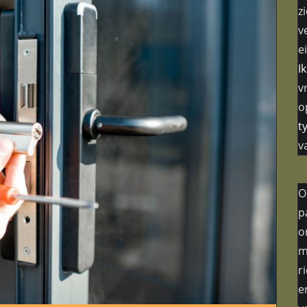
z
v
e
I
v
o
t
v
O
p
o
m
r
e