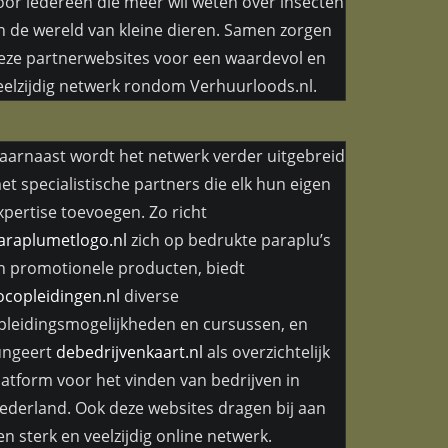
oor iedereen die meer wil weten over insecten
n de wereld van kleine dieren. Samen zorgen
eze partnerwebsites voor een waardevol en
eelzijdig netwerk rondom Verhuurloods.nl.
aarnaast wordt het netwerk verder uitgebreid
et specialistische partners die elk hun eigen
xpertise toevoegen. Zo richt
araplumetlogo.nl
zich op bedrukte paraplu’s
n promotionele producten, biedt
ocopleidingen.nl
diverse
pleidingsmogelijkheden en cursussen, en
ungeert
debedrijvenkaart.nl
als overzichtelijk
latform voor het vinden van bedrijven in
ederland. Ook deze websites dragen bij aan
en sterk en veelzijdig online netwerk.