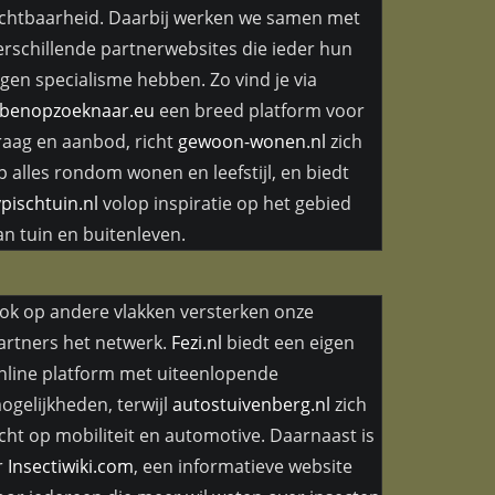
ichtbaarheid. Daarbij werken we samen met
erschillende partnerwebsites die ieder hun
igen specialisme hebben. Zo vind je via
kbenopzoeknaar.eu
een breed platform voor
raag en aanbod, richt
gewoon-wonen.nl
zich
p alles rondom wonen en leefstijl, en biedt
ypischtuin.nl
volop inspiratie op het gebied
an tuin en buitenleven.
ok op andere vlakken versterken onze
artners het netwerk.
Fezi.nl
biedt een eigen
nline platform met uiteenlopende
ogelijkheden, terwijl
autostuivenberg.nl
zich
icht op mobiliteit en automotive. Daarnaast is
r
Insectiwiki.com
, een informatieve website