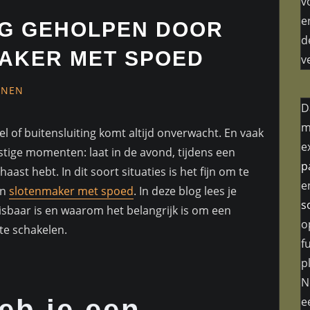
v
e
LIG GEHOLPEN DOOR
d
AKER MET SPOED
v
NEN
D
m
el of buitensluiting komt altijd onverwacht. En vaak
e
tige momenten: laat in de avond, tijdens een
p
aast hebt. In dit soort situaties is het fijn om te
e
en
slotenmaker met spoed
. In deze blog lees je
s
baar is en waarom het belangrijk is om een
o
te schakelen.
f
p
N
eb je een
e