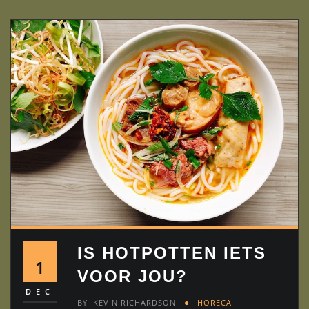
IS HOTPOTTEN IETS
1
VOOR JOU?
DEC
BY
KEVIN RICHARDSON
HORECA