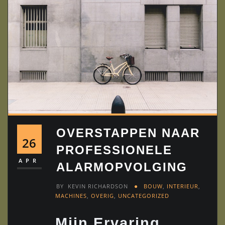
OVERSTAPPEN NAAR
26
PROFESSIONELE
APR
ALARMOPVOLGING
BY
KEVIN RICHARDSON
BOUW
,
INTERIEUR
,
MACHINES
,
OVERIG
,
UNCATEGORIZED
Mijn Ervaring