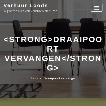
Skip
Verhuur Loods
to
Wij weten alles van verhuren en huren
content
<STRONG>DRAAIPOO
RT
VERVANGEN</STRON
G>
Home
Draaipoort vervangen