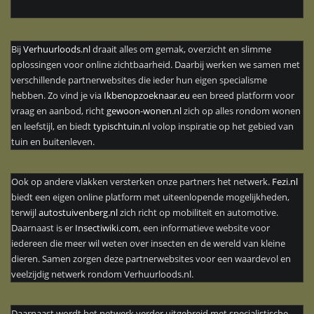
Bij
Verhuurloods.nl
draait alles om gemak, overzicht en slimme
oplossingen voor online zichtbaarheid. Daarbij werken we samen met
verschillende partnerwebsites die ieder hun eigen specialisme
hebben. Zo vind je via
Ikbenopzoeknaar.eu
een breed platform voor
vraag en aanbod, richt
gewoon-wonen.nl
zich op alles rondom wonen
en leefstijl, en biedt
typischtuin.nl
volop inspiratie op het gebied van
tuin en buitenleven.
Ook op andere vlakken versterken onze partners het netwerk.
Fezi.nl
biedt een eigen online platform met uiteenlopende mogelijkheden,
terwijl
autostuivenberg.nl
zich richt op mobiliteit en automotive.
Daarnaast is er
Insectiwiki.com
, een informatieve website voor
iedereen die meer wil weten over insecten en de wereld van kleine
dieren. Samen zorgen deze partnerwebsites voor een waardevol en
veelzijdig netwerk rondom Verhuurloods.nl.
Daarnaast wordt het netwerk verder uitgebreid met specialistische